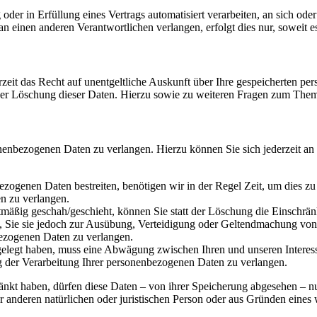
oder in Erfüllung eines Vertrags automatisiert verarbeiten, an sich od
n einen anderen Verantwortlichen verlangen, erfolgt dies nur, soweit e
zeit das Recht auf unentgeltliche Auskunft über Ihre gespeicherten 
der Löschung dieser Daten. Hierzu sowie zu weiteren Fragen zum Them
onenbezogenen Daten zu verlangen. Hierzu können Sie sich jederzeit a
ezogenen Daten bestreiten, benötigen wir in der Regel Zeit, um dies z
n zu verlangen.
mäßig geschah/geschieht, können Sie statt der Löschung die Einschrän
Sie sie jedoch zur Ausübung, Verteidigung oder Geltendmachung von R
ezogenen Daten zu verlangen.
legt haben, muss eine Abwägung zwischen Ihren und unseren Interess
g der Verarbeitung Ihrer personenbezogenen Daten zu verlangen.
änkt haben, dürfen diese Daten – von ihrer Speicherung abgesehen – n
anderen natürlichen oder juristischen Person oder aus Gründen eines w