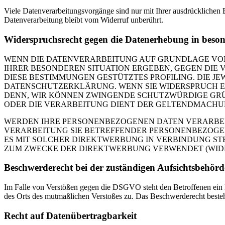
Viele Datenverarbeitungsvorgänge sind nur mit Ihrer ausdrücklichen E
Datenverarbeitung bleibt vom Widerruf unberührt.
Widerspruchsrecht gegen die Datenerhebung in beso
WENN DIE DATENVERARBEITUNG AUF GRUNDLAGE VON ART
IHRER BESONDEREN SITUATION ERGEBEN, GEGEN DIE 
DIESE BESTIMMUNGEN GESTÜTZTES PROFILING. DIE J
DATENSCHUTZERKLÄRUNG. WENN SIE WIDERSPRUCH EI
DENN, WIR KÖNNEN ZWINGENDE SCHUTZWÜRDIGE GRÜN
ODER DIE VERARBEITUNG DIENT DER GELTENDMACHUN
WERDEN IHRE PERSONENBEZOGENEN DATEN VERARBEITE
VERARBEITUNG SIE BETREFFENDER PERSONENBEZOGEN
ES MIT SOLCHER DIREKTWERBUNG IN VERBINDUNG ST
ZUM ZWECKE DER DIREKTWERBUNG VERWENDET (WIDERS
Beschwerde­recht bei der zuständigen Aufsichts­behörd
Im Falle von Verstößen gegen die DSGVO steht den Betroffenen ein Be
des Orts des mutmaßlichen Verstoßes zu. Das Beschwerderecht besteht
Recht auf Daten­übertrag­barkeit