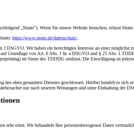
achfolgend „Strato"). Wenn Sie unsere Website besuchen, erfasst Strato
Strato:
https://www.strato.de/datenschutz/
.
t. f DSGVO. Wir haben ein berechtigtes Interesse an einer möglichst z
ich auf Grundlage von Art. 6 Abs. 1 lit. a DSGVO und § 25 Abs. 1 TDD
gerprinting) im Sinne des TDDDG umfasst. Die Einwilligung ist jederze
 des oben genannten Dienstes geschlossen. Hierbei handelt es sich um
bsitebesucher nur nach unseren Weisungen und unter Einhaltung der D
ationen
ten sehr ernst. Wir behandeln Ihre personenbezogenen Daten vertrauli