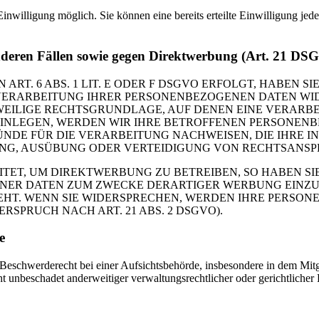
inwilligung möglich. Sie können eine bereits erteilte Einwilligung jed
nderen Fällen sowie gegen Direktwerbung (Art. 21 DS
. 6 ABS. 1 LIT. E ODER F DSGVO ERFOLGT, HABEN SIE
VERARBEITUNG IHRER PERSONENBEZOGENEN DATEN WIDE
EWEILIGE RECHTSGRUNDLAGE, AUF DENEN EINE VERARBE
NLEGEN, WERDEN WIR IHRE BETROFFENEN PERSONENBE
DE FÜR DIE VERARBEITUNG NACHWEISEN, DIE IHRE IN
G, AUSÜBUNG ODER VERTEIDIGUNG VON RECHTSANSPRÜC
T, UM DIREKTWERBUNG ZU BETREIBEN, SO HABEN SIE
ER DATEN ZUM ZWECKE DERARTIGER WERBUNG EINZULEG
EHT. WENN SIE WIDERSPRECHEN, WERDEN IHRE PERSO
PRUCH NACH ART. 21 ABS. 2 DSGVO).
e
schwerderecht bei einer Aufsichtsbehörde, insbesondere in dem Mitgli
 unbeschadet anderweitiger verwaltungsrechtlicher oder gerichtlicher 