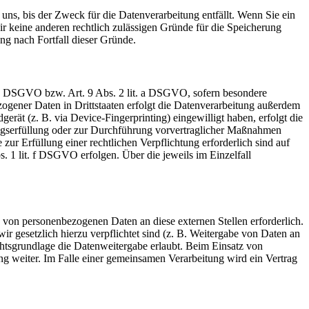
uns, bis der Zweck für die Datenverarbeitung entfällt. Wenn Sie ein
r keine anderen rechtlich zulässigen Gründe für die Speicherung
ng nach Fortfall dieser Gründe.
t. a DSGVO bzw. Art. 9 Abs. 2 lit. a DSGVO, sofern besondere
ogener Daten in Drittstaaten erfolgt die Datenverarbeitung außerdem
rät (z. B. via Device-Fingerprinting) eingewilligt haben, erfolgt die
ragserfüllung oder zur Durchführung vorvertraglicher Maßnahmen
zur Erfüllung einer rechtlichen Verpflichtung erforderlich sind auf
. 1 lit. f DSGVO erfolgen. Über die jeweils im Einzelfall
 von personenbezogenen Daten an diese externen Stellen erforderlich.
r gesetzlich hierzu verpflichtet sind (z. B. Weitergabe von Daten an
chtsgrundlage die Datenweitergabe erlaubt. Beim Einsatz von
g weiter. Im Falle einer gemeinsamen Verarbeitung wird ein Vertrag