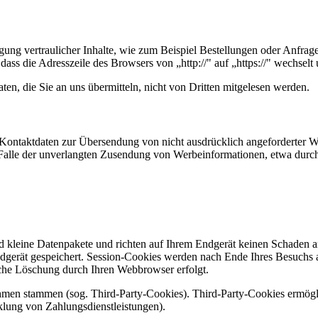
ung vertraulicher Inhalte, wie zum Beispiel Bestellungen oder Anfrage
dass die Adresszeile des Browsers von „http://" auf „https://" wechsel
en, die Sie an uns übermitteln, nicht von Dritten mitgelesen werden.
Kontaktdaten zur Übersendung von nicht ausdrücklich angeforderter W
 im Falle der unverlangten Zusendung von Werbeinformationen, etwa dur
d kleine Datenpakete und richten auf Ihrem Endgerät keinen Schaden a
dgerät gespeichert. Session-Cookies werden nach Ende Ihres Besuchs 
ische Löschung durch Ihren Webbrowser erfolgt.
ehmen stammen (sog. Third-Party-Cookies). Third-Party-Cookies ermögl
lung von Zahlungsdienstleistungen).